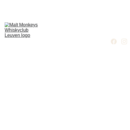
Home
Proeverijen
Liquid Leuven
Gallerij
Bottelingen & 
flessenarchief
Contact
Clubreglement
Nieuwsbrief
Liqui